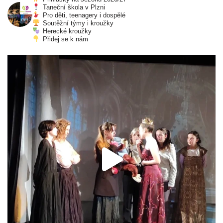
Taneční škola v Plzni
Pro děti, teenagery i dospělé
Soutěžní týmy i kroužky
Herecké kroužky
Přidej se k nám