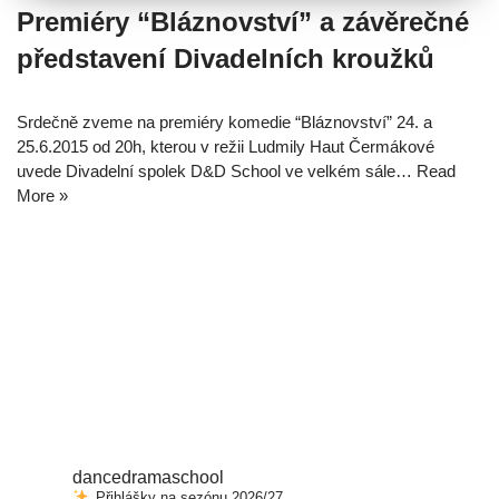
Premiéry “Bláznovství” a závěrečné
představení Divadelních kroužků
Srdečně zveme na premiéry komedie “Bláznovství” 24. a
25.6.2015 od 20h, kterou v režii Ludmily Haut Čermákové
uvede Divadelní spolek D&D School ve velkém sále…
Read
More »
dancedramaschool
Přihlášky na sezónu 2026/27