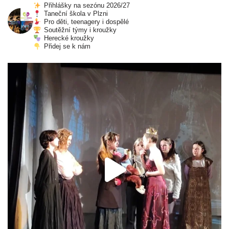
Přihlášky na sezónu 2026/27
Taneční škola v Plzni
Pro děti, teenagery i dospělé
Soutěžní týmy i kroužky
Herecké kroužky
Přidej se k nám