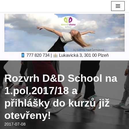
Skip
to
content
777 820 734
|
Lukavická 3, 301 00 Plzeň
Rozvrh D&D School na
1.pol.2017/18 a
přihlášky do kurzů již
otevřeny!
2017-07-08